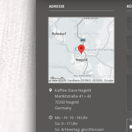
ADRESSE
RÜ
Abonnieren
Kaffee Oase Nagold
Martktstraße 41 + 43
72202 Nagold
Germany
Mo – Fr: 10 –18 Uhr
P
Sa: 9 –17 Uhr
So. & Feiertag: geschlossen