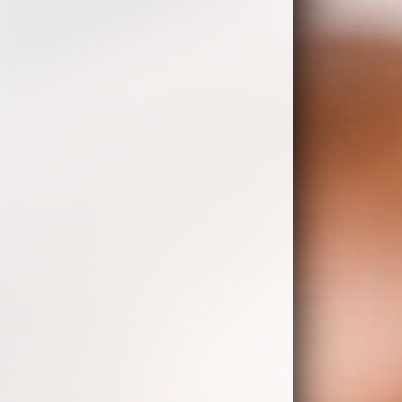
 Jura Ena 5
ight Brew - Kaffeevollautomat Night