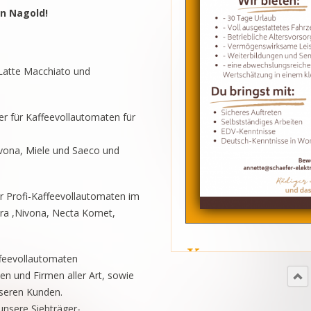
n Nagold!
Latte Macchiato und
tner für Kaffeevollautomaten
für
ivona, Miele und Saeco und
ür Profi-Kaffeevollautomaten im
ura ,Nivona, Necta Komet,
X
feevollautomaten
n und Firmen aller Art, sowie
nseren Kunden.
unsere Siebträger-