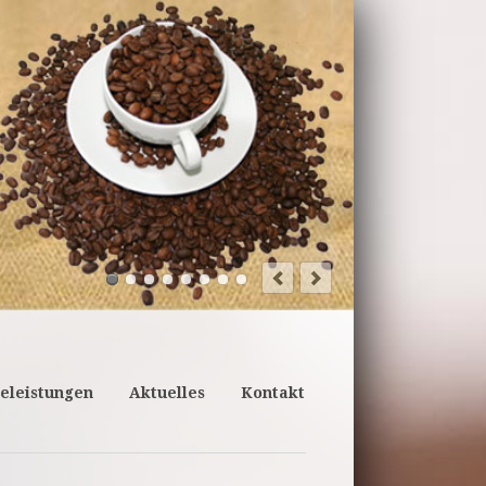
 Jura J10
elfalt mit Raffinesse, Eleganz und Stil
. Sie beherrscht die komplette
sikern aus dem Effeff.
celeistungen
Aktuelles
Kontakt
.818,00 Euro
hreibung