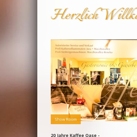
Herzlich Will
Ware
Regist
Daten
Zahlu
Wider
AGB
Show Room
20 Jahre Kaffee Oase -