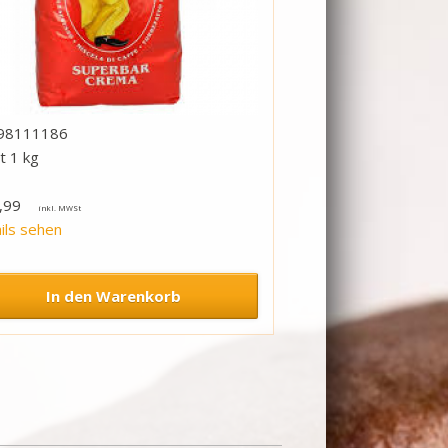
98111186
lt 1 kg
,99
ils sehen