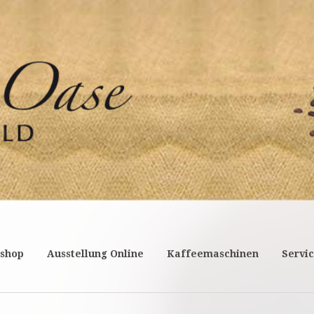
A n g e b o t -
Die J10 vereint doppelte Vi
zu einem Gesamtkunstwerk
Bandbreite von Kaffeeklas
shop
Ausstellung Online
Kaffeemaschinen
Servi
Preis im November
NUR 1
Jura J10 - Produktbesc
Jura