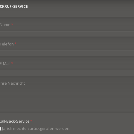
CKRUF-SERVICE
Pflichtfeld
Name
*
Pflichtfeld
Telefon
*
Pflichtfeld
E-Mail
*
Ihre Nachricht
flichtfeld
Call-Back-Service
*
Ja, ich möchte zurückgerufen werden.