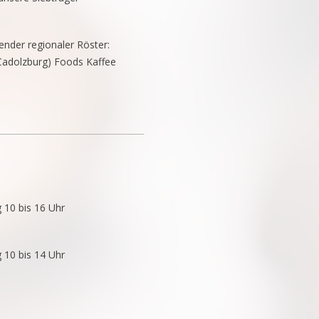
ender regionaler Röster:
Cadolzburg) Foods Kaffee
g 10 bis 16 Uhr
A n g e b o t -
 10 bis 14 Uhr
Jura ENA 5 -Hot, Cold & L