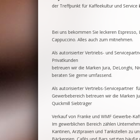
der Treffpunkt für Kaffeekultur und Service
i
Bei uns bekommen Sie leckeren Espresso, 
Cappuccino. Alles auch zum mitnehmen.
Als autorisierter Vertriebs- und Servicepar
Privatkunden
betreuen wir die Marken Jura, DeLonghi, N
beraten Sie gerne umfassend.
Als autorisierter Vertriebs-Servicepartner
f
Gewerbebereich betreuen wir die Marken J
Quickmill Siebträger
Verkauf von Franke und WMF Gewerbe-Kaf
 t - Jura Ena 5
 n g e b o t - NIVO 8107
e b o t - Jura J10
Im gewerblichen Bereich zählen Unternehme
Kantinen, Arztpraxen und Tankstellen zu u
Bäckereien,
Cafés und Bars setzten häufig 