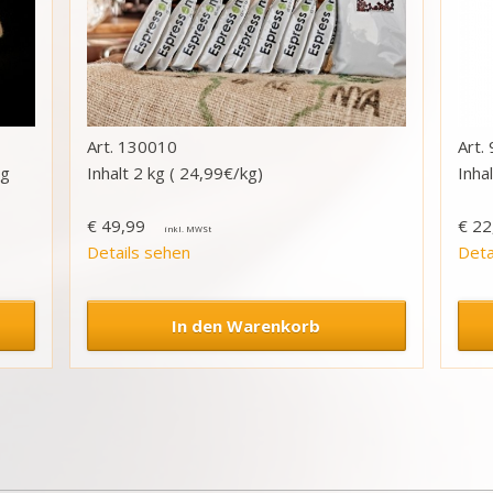
130010
 g
Inhalt 2 kg ( 24,99€/kg)
Inha
€
49,99
€
22
Details sehen
Deta