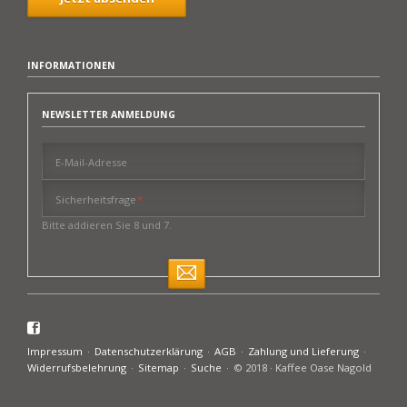
INFORMATIONEN
NEWSLETTER ANMELDUNG
E-Mail-Adresse
Pflichtfeld
Sicherheitsfrage
*
Bitte addieren Sie 8 und 7.
Facebook
Navigation
Impressum
Datenschutzerklärung
AGB
Zahlung und Lieferung
überspringen
Widerrufsbelehrung
Sitemap
Suche
© 2018 · Kaffee Oase Nagold