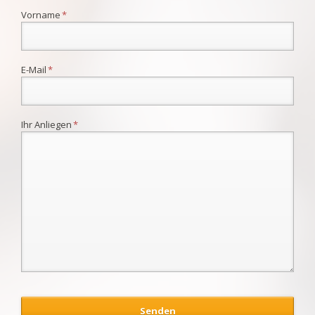
Pflichtfeld
Vorname
*
Pflichtfeld
E-Mail
*
Pflichtfeld
Ihr Anliegen
*
Senden