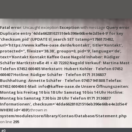
Fatal error
: Uncaught exception
Exception
with message
Query error:
Duplicate entry '4dda66281021516eb396e66be4e2d5e4-9' for key
'checksum_pid' (UPDATE tl_search SET tstamp=1786173482,
url='https://www.kaffee-oase.de/de/kontakt', title='Kontakt',
protected='', filesize='38.38', groups=0, pid='9', language='de',
text='Kontakt Kontakt Kaffee Oase Nagold Inhaber: Rüdiger
Schäfer Martktstraße 41 + 43 72202 Nagold Verkauf: Martina Mast ·
Telefon 07452 600405 Werkstatt: Hubert Kohler · Telefon 07452
600407 Hotline: Rüdiger Schäfer · Telefon 0171 3136837
Buchhaltung: Annette Schäfer · Telefon 07457 941808 Telefax:
07452 600406 E-Mail: info@kaffee-oase.de Unsere Öffnungszeiten:
Montag bis Freitag 10 bis 18 Uhr Samstag 10 bis 14 Uhr Hotline:
Montag bis Samstag 7:30 bis 20 Uhr Telefon 0171 3136837
Informationen', checksum='4dda66281021516eb396e66be4e2d5e4'
WHERE id='459')
thrown in
system/modules/core/library/Contao/Database/Statement.php
on line
295
#0 