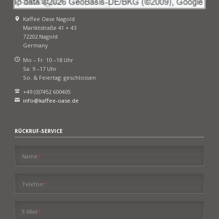
Kaffee Oase Nagold
Martktstraße 41 + 43
72202 Nagold
Germany
Mo – Fr: 10 –18 Uhr
Sa: 9 –17 Uhr
So. & Feiertag: geschlossen
+49 (0)7452 600405
info@kaffee-oase.de
RÜCKRUF-SERVICE
Pflichtfeld
Name
*
Pflichtfeld
Telefon
*
Pflichtfeld
E-Mail
*