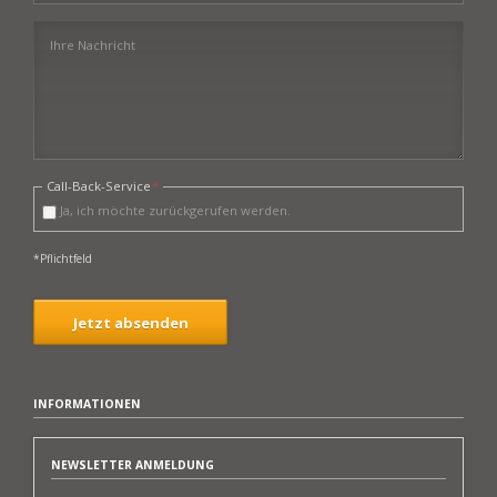
Ihre Nachricht
Pflichtfeld
Call-Back-Service
*
Ja, ich möchte zurückgerufen werden.
*Pflichtfeld
Jetzt absenden
INFORMATIONEN
NEWSLETTER ANMELDUNG